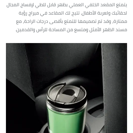
يتمتع المقعد الخلفي العملي بظهر قابل للطي لإفساح المجال
لحقائبك ولعربة الأطفال. تتيح لك المقاعد في ميراج رؤية
ممتازة، وقد تم تصميمها للتمتع بأقصى درجات الراحة، مع
مسند الظهر الأمثل ومتسع من المساحة للرأس والقدمين.