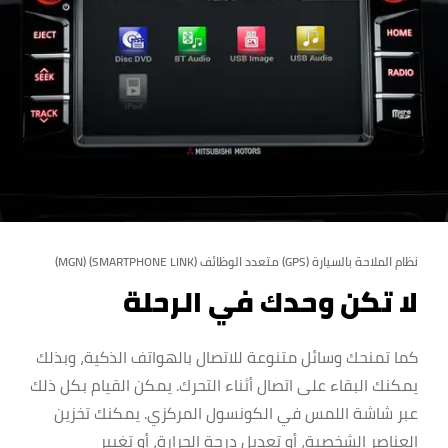
نظام الملاحة بالسيارة (GPS) متعدد الوظائف (SMARTPHONE LINK) (MGN)
لا تكن وحدك في الرحلة
كما تمنحك وسائل متنوعة للاتصال بالهواتف الذكية، وبذلك
يمكنك البقاء على اتصال أثناء التحرك. يمكن القيام بكل ذلك
عبر شاشة اللمس في الكونسول المركزي. يمكنك تخزين
العناصر الشخصية، أو تعديل درجة الحرارة، أو تغيير