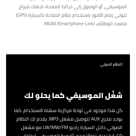
الموسيقى، أو الوصول إلى خرائط الملاحة. تجعلك ميراج
تتولى زمام الأمور باستخدام نظام الملاحة بالسيارة (GPS)
متعدد الوظائف (Smartphone Link) (MGN.
النظام الصوتي
شغّل الموسيقي كما يحلو لك
كل هذا موجود في لوحة مركزية سهلة الاستخدام. كما
يوجد مخرج AUX لتوصيل مشغل MP3. يقدم لك النظام
الصوتي داخل السيارة راديو LW/MW/FM مع مشغل
CD. إننا ندرك تمامًا مدى أهمية الموسيقى لرحلتك،