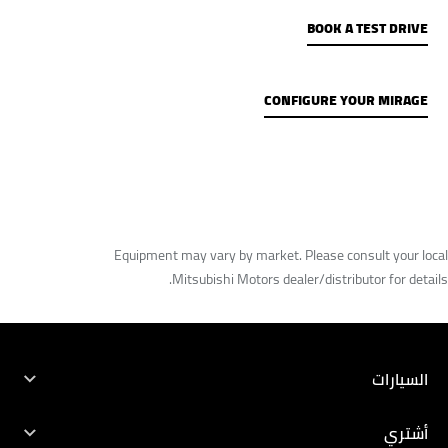
BOOK A TEST DRIVE
CONFIGURE YOUR MIRAGE
Equipment may vary by market. Please consult your local
Mitsubishi Motors dealer/distributor for details.
TEST DRIVE
CONFIGURE
DEALER LOCATOR
BROCHURES
السيارات
جميع السيارات
أشتري